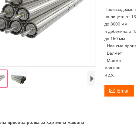
Произведохме п
на лицето от 1
до 8000 мм
и дебелина от 
до 150 мм
. Ние сме прои
, Валмет
, Маями
машина
и др.

Email
ена пресова ролка за хартиена машина