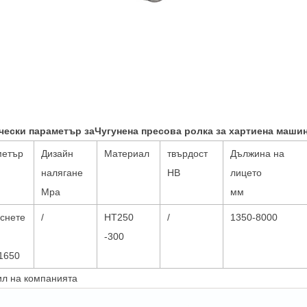
чески параметър за
Чугунена пресова ролка за хартиена маши
метър
Дизайн
Материал
твърдост
Дължина на
налягане
HB
лицето
Mpa
мм
снете
/
HT250
/
1350-8000
-300
1650
л на компанията