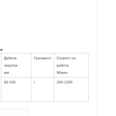
на
Дебела
Грапавост
Скорост на
черупка
работа
мм
М/мин
50-150
/
200-1200