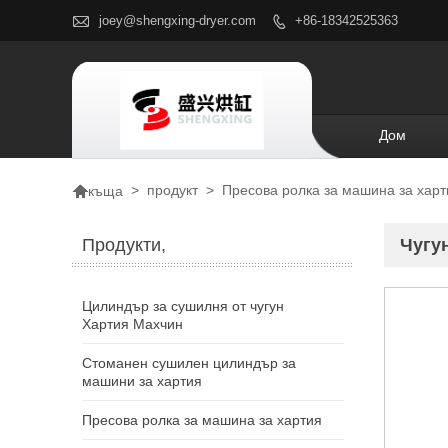

joey@shengxing-dryer.com
+86-18342525363

Дом

>
продукт
>
Пресова ролка за машина за харт
къща
Продукти,
Чугу
Цилиндър за сушилня от чугун
Хартия Махчин
Стоманен сушилен цилиндър за
машини за хартия
Пресова ролка за машина за хартия