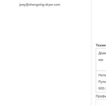
joey@shengxing-dryer.com
Техни
Диа
мм
Нати
Руло
600-
Профи