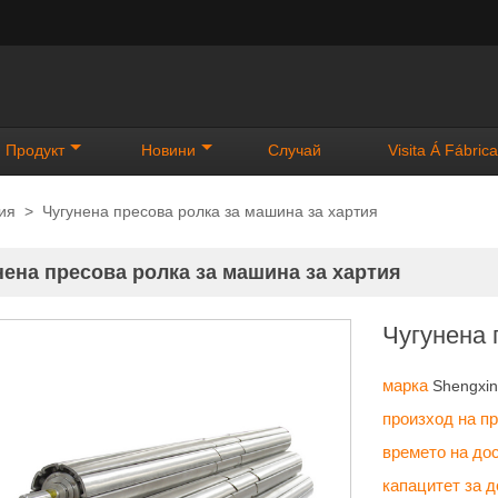
Продукт
Новини
Случай
Visita Á Fábrica
ия
>
Чугунена пресова ролка за машина за хартия
нена пресова ролка за машина за хартия
Чугунена 
марка
Shengxi
произход на п
времето на до
капацитет за 