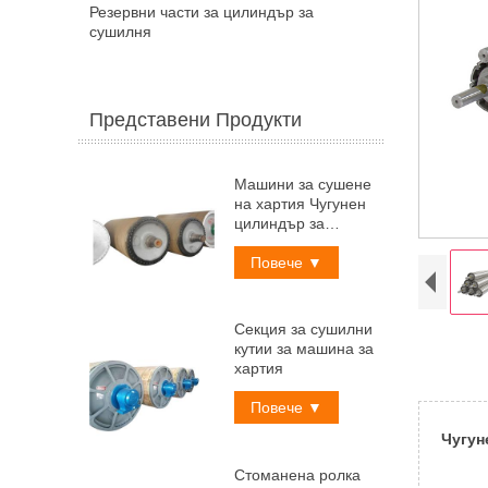
Резервни части за цилиндър за
сушилня
Представени Продукти
Машини за сушене
на хартия Чугунен
цилиндър за
сушене
Повече ▼
Секция за сушилни
кутии за машина за
хартия
Повече ▼
Чугун
Стоманена ролка