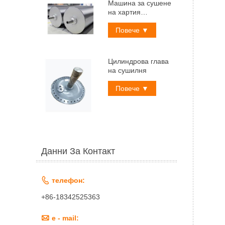
Машина за сушене
на хартия
Цилиндър
Повече ▼
Цилиндрова глава
на сушилня
Повече ▼
Данни За Контакт

телефон:
+86-18342525363

e - mail: