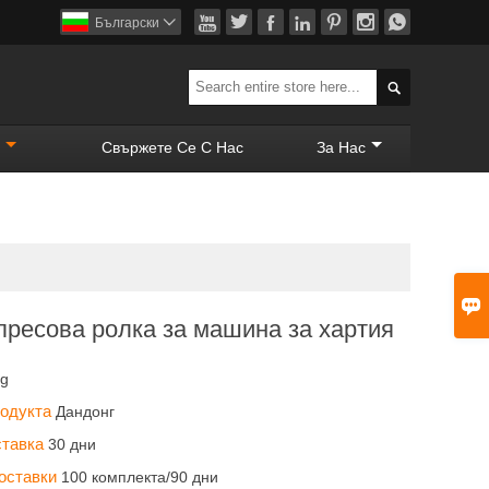







Български


Свържете Се С Нас
За Нас

пресова ролка за машина за хартия
ng
родукта
Дандонг
ставка
30 дни
доставки
100 комплекта/90 дни