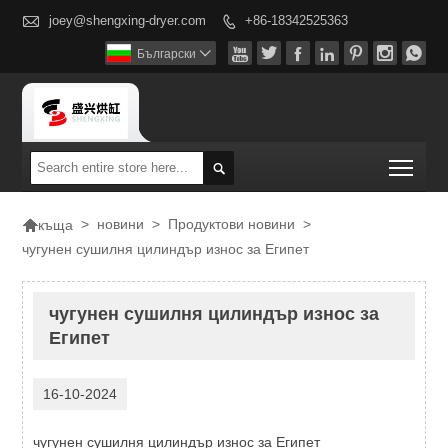

joey@shengxing-dryer.com
+86-18342525363








Български

Togg


>
новини
>
Продуктови новини
>
къща
чугунен сушилня цилиндър износ за Египет
чугунен сушилня цилиндър износ за
Египет
16-10-2024
чугунен сушилня цилиндър износ за Египет